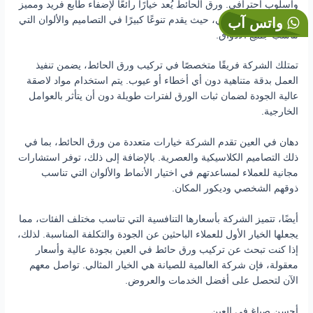
وأسلوب احترافي. ورق الحائط يُعد خيارًا رائعًا لإضفاء طابع فريد ومميز
على الديكور الداخلي، حيث يقدم تنوعًا كبيرًا في التصاميم والألوان التي
واتس آب
تناسب جميع الأذواق.
تمتلك الشركة فريقًا متخصصًا في تركيب ورق الحائط، يضمن تنفيذ
العمل بدقة متناهية دون أي أخطاء أو عيوب. يتم استخدام مواد لاصقة
عالية الجودة لضمان ثبات الورق لفترات طويلة دون أن يتأثر بالعوامل
الخارجية.
دهان في العين تقدم الشركة خيارات متعددة من ورق الحائط، بما في
ذلك التصاميم الكلاسيكية والعصرية. بالإضافة إلى ذلك، توفر استشارات
مجانية للعملاء لمساعدتهم في اختيار الأنماط والألوان التي تناسب
ذوقهم الشخصي وديكور المكان.
أيضًا، تتميز الشركة بأسعارها التنافسية التي تناسب مختلف الفئات، مما
يجعلها الخيار الأول للعملاء الباحثين عن الجودة والتكلفة المناسبة. لذلك،
إذا كنت تبحث عن تركيب ورق حائط في العين بجودة عالية وأسعار
معقولة، فإن شركة العالمية للصيانة هي الخيار المثالي. تواصل معهم
الآن لتحصل على أفضل الخدمات والعروض.
أحسن صباغ في العين