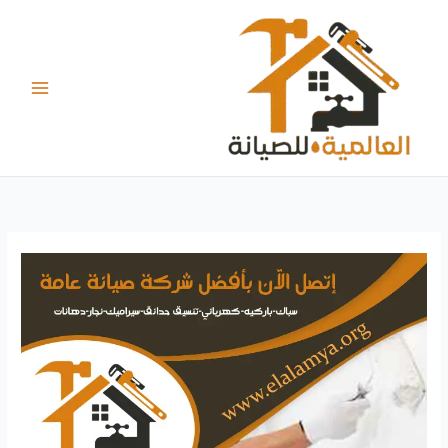
خطي
لى
لمحتوى